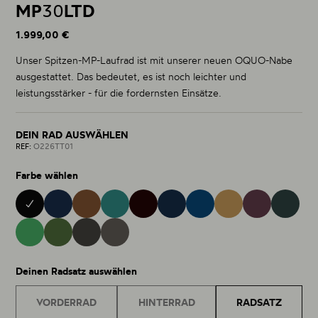
MP
30
LTD
1.999,00 €
Unser Spitzen-MP-Laufrad ist mit unserer neuen OQUO-Nabe
ausgestattet. Das bedeutet, es ist noch leichter und
leistungsstärker - für die fordernsten Einsätze.
DEIN RAD AUSWÄHLEN
REF:
O226TT01
Farbe wählen
BLACK 01
METALLIC CINNAMON 28
BURNING ASHES 40
METALLIC NAVY BLUE 15
NOCTILUCA 42
METALLIC JADE 32
COBALT BLUE 43
METALLIC GOLDEN S
ESCAPE G
MINTALIZED MATT 75
RACING GREEN MATT 76
MATT - GLOSS 38
GLITTER ANTHRACITE 81
Deinen Radsatz auswählen
VORDERRAD
HINTERRAD
RADSATZ