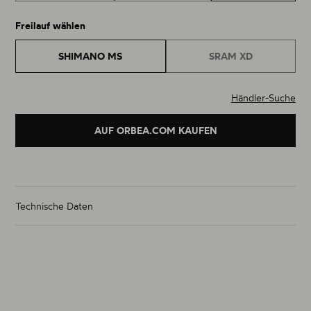
Freilauf wählen
SHIMANO MS
SRAM XD
Händler-Suche
AUF ORBEA.COM KAUFEN
Technische Daten
Gewicht Laufradsatz (g)
von 1350g
Größe
29"
Material