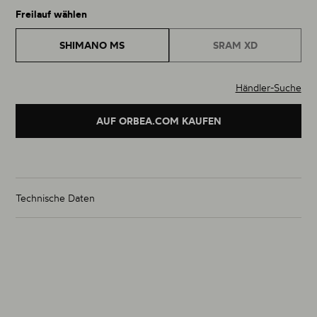
Freilauf wählen
SHIMANO MS
SRAM XD
Händler-Suche
AUF ORBEA.COM KAUFEN
Technische Daten
Gewicht Laufradsatz (g)
von 1505g
Größe
29"
Material
Carbon