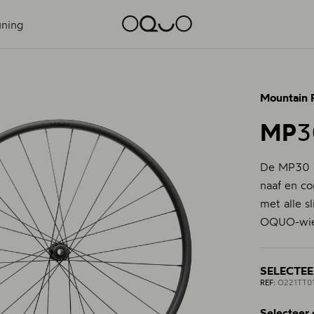
ning
Mountain 
MP
3
De MP30 T
naaf en co
met alle 
OQUO-wie
SELECTEE
REF:
O221TT0
Selecteer 