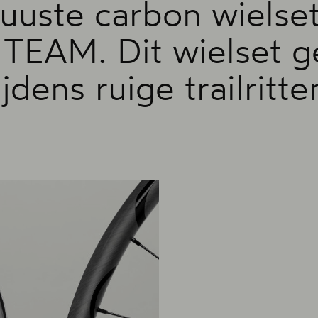
uste carbon wielset 
TEAM. Dit wielset g
ijdens ruige trailritte