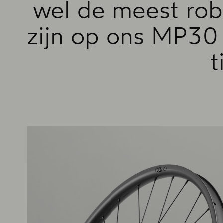
wel de meest robu
zijn op ons MP30 
t