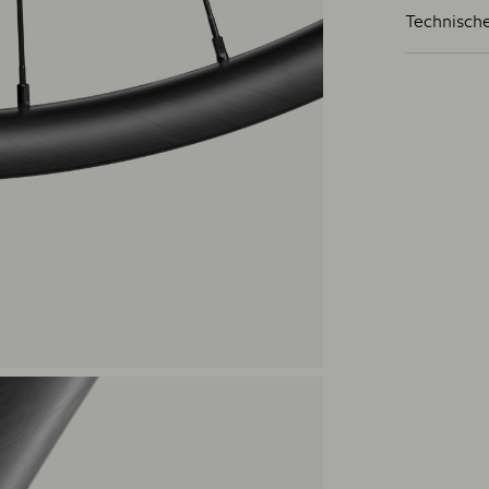
Technische
Gewicht wie
vanaf 1505
Maat
29"
Materiaal
Carbon
Binnenbree
30 / 30
Aantal spak
28 / 28
Spaken (V /
SAPIM SPR
Naaf
OQUO TEAM
Schijfbeves
Centerlock