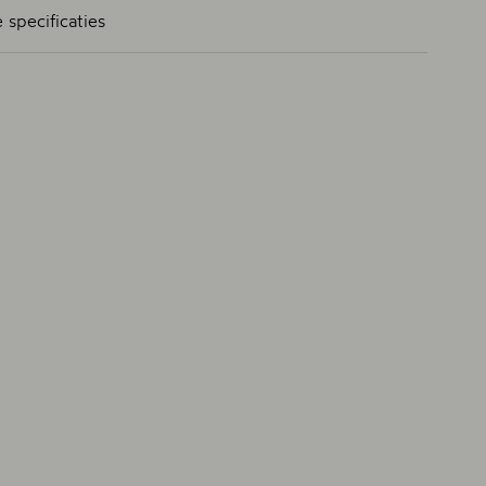
 specificaties
lset (g)
g
dte velg (mm) (V / A)
en (V / A)
 A)
INT
 DT INSIDE RATCHED SP CL
tiging