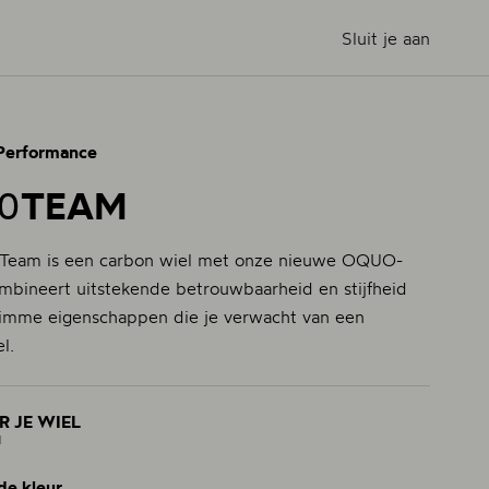
Sluit je aan
Performance
TEAM
0
eam is een carbon wiel met onze nieuwe OQUO-
mbineert uitstekende betrouwbaarheid en stijfheid
slimme eigenschappen die je verwacht van een
l.
R JE WIEL
1
de kleur