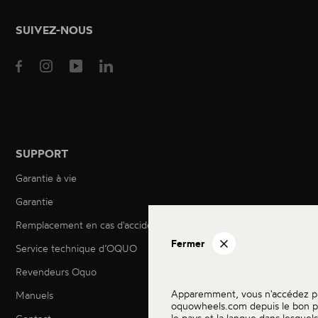
SUIVEZ-NOUS
SUPPORT
Garantie à vie
Garantie
Remplacement en cas d'accident
Fermer
Service technique d’OQUO
Revendeurs Oquo
Apparemment, vous n'accédez p
Manuels
oquowheels.com depuis le bon pa
le pays et la langue dans lesquel