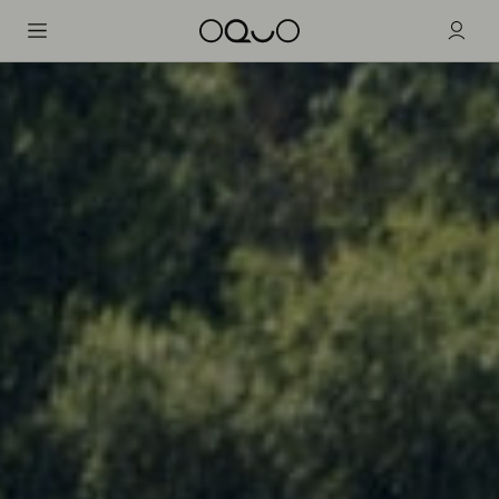
Roues
Innovation
Road Aero
Marque
Road - Triathlon
Road Performance
Support
Road - Gravel
Road Control
Gravel - Endurance
Mountain Performance
XC - Trail
Mountain Control
Enduro - Trail - eBike