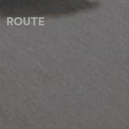
ROUTE
ROUTE
ROUTE