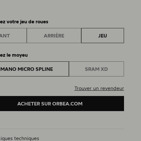
ez votre jeu de roues
ANT
ARRIÈRE
JEU
nez le moyeu
IMANO MICRO SPLINE
SRAM XD
Trouver un revendeur
ACHETER SUR ORBEA.COM
tiques techniques