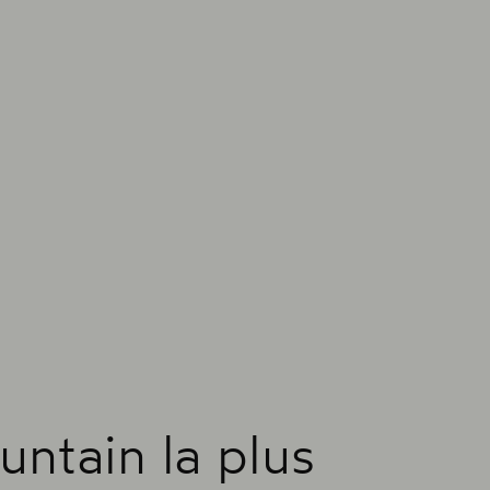
untain la plus