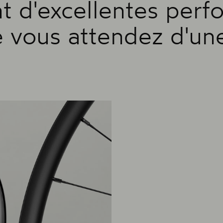
nt d'excellentes per
que vous attendez d'