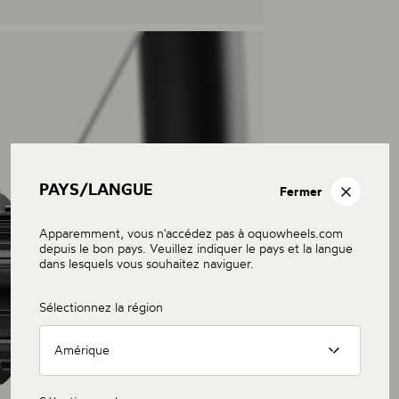
PAYS/LANGUE
Fermer
Apparemment, vous n'accédez pas à oquowheels.com
depuis le bon pays. Veuillez indiquer le pays et la langue
dans lesquels vous souhaitez naviguer.
Sélectionnez la région
Amérique