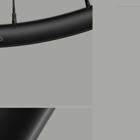
Taille
29"
Matériau
Aluminium
Largeur int
28 / 28
Nombre de r
28 / 28
Rayons (Ava
SAPIM RAC
Moyeu
DT350 CL
Montage du
Center Loc