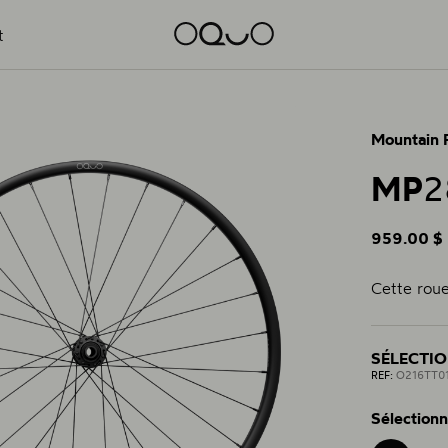
t
Mountain 
MP
2
959.00 $
Cette roue
SÉLECTI
REF:
O216TT0
Sélectionn