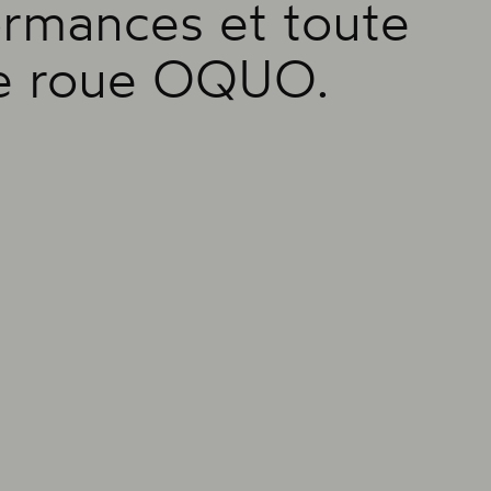
formances et toute
une roue OQUO.