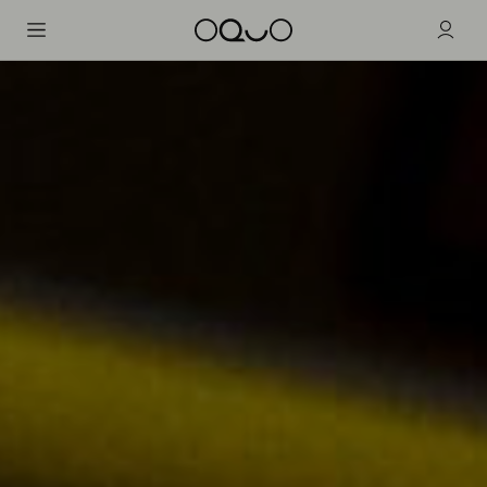
Roues
Innovation
Road Aero
Marque
Road - Triathlon
Road Performance
Support
Road - Gravel
Road Control
Gravel - Endurance
Mountain Performance
XC - Trail
Mountain Control
Enduro - Trail - eBike