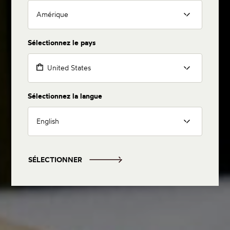
Amérique
Sélectionnez le pays
United States
Sélectionnez la langue
English
SÉLECTIONNER