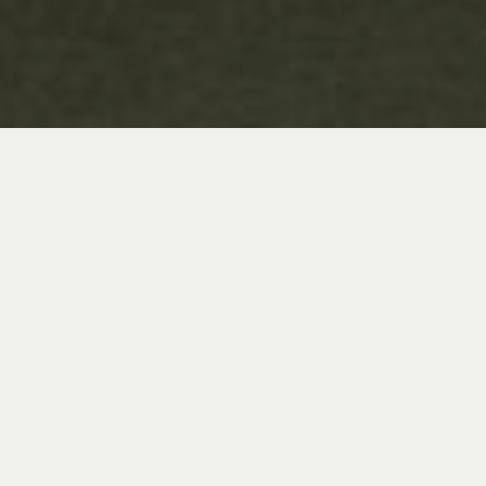
Les roues constituent
le lien entre votre vélo et
le sol et peuvent
transformer
complètement son
comportement.