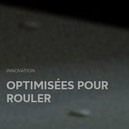
INNOVATION
INNOVATION
INNOVATION
OPTIMISÉES POUR
OPTIMISÉES POUR
OPTIMISÉES POUR
ROULER
ROULER
ROULER