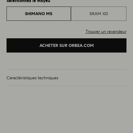
Sélectionnez le moyeu
SHIMANO MS
SRAM XD
Trouver un revendeur
ACHETER SUR ORBEA.COM
Caractéristiques techniques
Poids de la paire (g)
à partir de 1350g
Taille
29"
Matériau
Carbone
Largeur intérieure de la jante (mm) (Av / Ar)