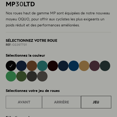
MP
30
LTD
Nos roues haut de gamme MP sont équipées de notre nouveau
moyeu OQUO, pour offrir aux cyclistes les plus exigeants un
poids réduit et des performances améliorées.
SÉLECTIONNEZ VOTRE ROUE
REF:
O226TT01
Sélectionnez la couleur
BLACK 01
METALLIC CINNAMON 28
BURNING ASHES 40
METALLIC NAVY BLUE 15
NOCTILUCA 42
METALLIC JADE 32
COBALT BLUE 43
METALLIC GOLDEN S
ESCAPE G
MINTALIZED MATT 75
RACING GREEN MATT 76
MATT - GLOSS 38
GLITTER ANTHRACITE 81
Sélectionnez votre jeu de roues
AVANT
ARRIÈRE
JEU