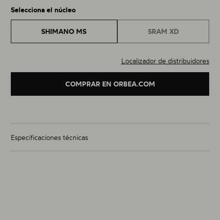
Selecciona el núcleo
SHIMANO MS
SRAM XD
Localizador de distribuidores
COMPRAR EN ORBEA.COM
Especificaciones técnicas
Peso del juego de ruedas (g)
Desde 1505g
Talla
29"
Material
Carbono