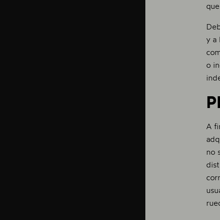
que
Deb
y a
com
o i
ind
P
A f
adq
no 
dis
cor
usu
rue