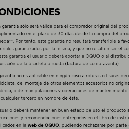
ONDICIONES
a garantía sólo será válida para el comprador original del pro
plimentado en el plazo de 30 días desde la compra del prod
rueda**. Por tanto, esta garantía no resultará transferible a fa
eriales garantizados por la misma, y que no resulten ser el co
esta garantía el usuario deberá aportar a OQUO o al distribu
uisición de la bicicleta o rueda (factura de compraventa).
garantía no es aplicable en ningún caso a roturas o fisuras der
bicicleta, del montaje de otros elementos accesorios no origi
fábrica, o de manipulaciones y operaciones de mantenimiento 
 cualquier tercero en nombre de éste.
usuario deberá mantener en buen estado de uso el producto 
trucciones y recomendaciones entregadas en el libro de instr
licados en la
web de OQUO
, pudiendo rechazarse por part