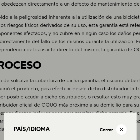
 obedezcan directamente a un defecto de mantenimiento del 
ido a la peligrosidad inherente a la utilización de una bicicl
 los riesgos físicos derivados de su uso, esta garantía está ref
ponentes afectados, y no cubre en ningún caso los daños per
ndirectamente del fallo de los mismos durante la utilización. E
ependencia del causante directo del mismo, la garantía de
ROCESO
in de solicitar la cobertura de dicha garantía, el usuario deber
uirió el producto, para efectuar desde dicho distribuidor la t
ser posible acudir a dicho distribuidor, o resultar esto muy gr
tribuidor oficial de OQUO más próximo a su domicilio para su t
respondientes instrucciones para tramitar dicha garantía. En ca
ario deberá aportar a OQUO o al distribuidor la copia del doc
PAÍS/IDIOMA
da (factura de compraventa).
Cerrar