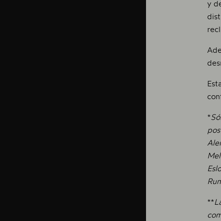
y d
dis
rec
Ade
des
Est
con
*
Só
pos
Ale
Meli
Esl
Rum
**
L
com