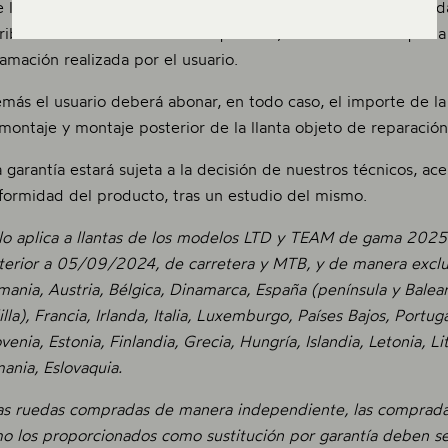
e la devolución del producto, en caso de que el usuario decida
tribuidor diferente al de su adquisición, o en el caso de que la
lamación realizada por el usuario.
más el usuario deberá abonar, en todo caso, el importe de la
montaje y montaje posterior de la llanta objeto de reparación 
a garantía estará sujeta a la decisión de nuestros técnicos, ace
formidad del producto, tras un estudio del mismo.
lo aplica a llantas de los modelos LTD y TEAM de gama 2025 
terior a 05/09/2024, de carretera y MTB, y de manera exclusi
mania, Austria, Bélgica, Dinamarca, España (península y Balear
lla), Francia, Irlanda, Italia, Luxemburgo, Países Bajos, Portug
ovenia, Estonia, Finlandia, Grecia, Hungría, Islandia, Letonia, L
ania, Eslovaquia.
as ruedas compradas de manera independiente, las compradas
o los proporcionados como sustitución por garantía deben s