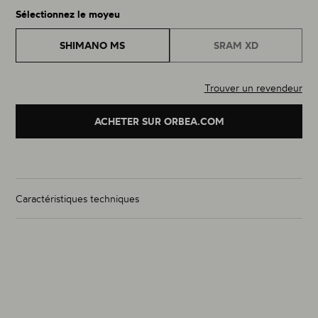
Sélectionnez le moyeu
SHIMANO MS
SRAM XD
Trouver un revendeur
ACHETER SUR ORBEA.COM
Caractéristiques techniques
Poids de la paire (g)
à partir de 1505g
Taille
29"
Matériau
Carbone