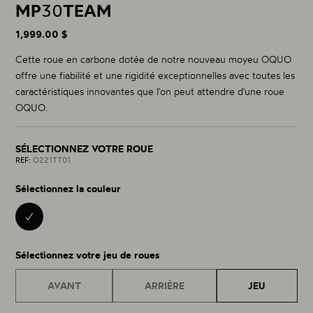
MP
30
TEAM
1,999.00 $
Cette roue en carbone dotée de notre nouveau moyeu OQUO
offre une fiabilité et une rigidité exceptionnelles avec toutes les
caractéristiques innovantes que l'on peut attendre d'une roue
OQUO.
SÉLECTIONNEZ VOTRE ROUE
REF:
O221TT01
Sélectionnez la couleur
BLACK 01
Sélectionnez votre jeu de roues
AVANT
ARRIÈRE
JEU