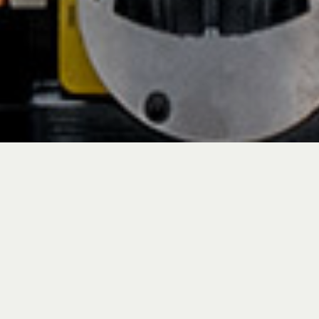
In Oquo riteniamo
che più test significhino
meno problemi. Abbiamo
uno dei migliori
programmi di garanzia in
circolazione, ma ci