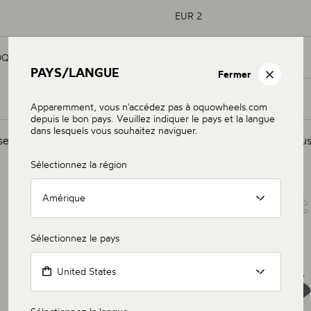
EUR 2
OQUO CARBON
EUR 1
PAYS/LANGUE
Fermer
EUR 2
Apparemment, vous n'accédez pas à oquowheels.com
depuis le bon pays. Veuillez indiquer le pays et la langue
dans lesquels vous souhaitez naviguer.
service n'est disponible que dans les pays indiqués ci-dessous
Sélectionnez la région
Amérique
Sélectionnez le pays
United States