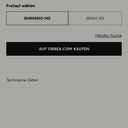
Freilauf wählen
SHIMANO MS
SRAM XD
Händler-Suche
AUF ORBEA.COM KAUFEN
Technische Daten
Gewicht Laufradsatz (g)
von 1505g
Größe
29"
Material
Carbon