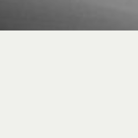
Die besten Bikes
verdienen überlegene,
personalisierbare
Laufräder, die den Status
quo verschieben. Volle
Konzentration auf jedes
Detail. Die Kombination
der besten Materialen
und Designs mit