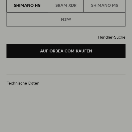
SHIMANO HG
SRAM XDR
SHIMANO MS
N3W
Händler-Suche
AUF ORBEA.COM KAUFEN
Technische Daten
Gewicht Laufradsatz (g)
1825g
Größe
700C
Material
Aluminium