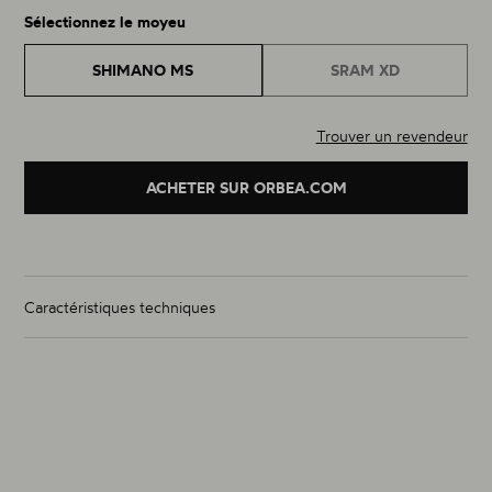
Sélectionnez le moyeu
SHIMANO MS
SRAM XD
Trouver un revendeur
ACHETER SUR ORBEA.COM
Caractéristiques techniques
Poids de la paire (g)
à partir de 1505g
Taille
29"
Matériau
Carbone