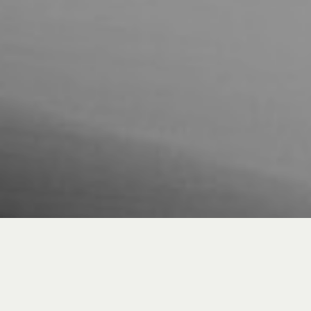
Le migliori bici
meritano ruote di qualità
superiore, personalizzate,