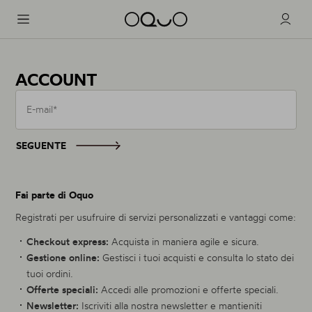
Ruote
ACCOUNT
Innovazione
E-mail*
Road Aero
Marchio
Road - Triathlon
SEGUENTE
Road Performance
Assistenza
Road - Gravel
Road Control
Fai parte di Oquo
Gravel - Endurance
Registrati per usufruire di servizi personalizzati e vantaggi come:
Checkout express:
Acquista in maniera agile e sicura.
Mountain Performance
Gestione online:
Gestisci i tuoi acquisti e consulta lo stato dei
XC - Trail
tuoi ordini.
Mountain Control
Offerte speciali:
Accedi alle promozioni e offerte speciali.
Enduro - Trail - eBike
Newsletter:
Iscriviti alla nostra newsletter e mantieniti