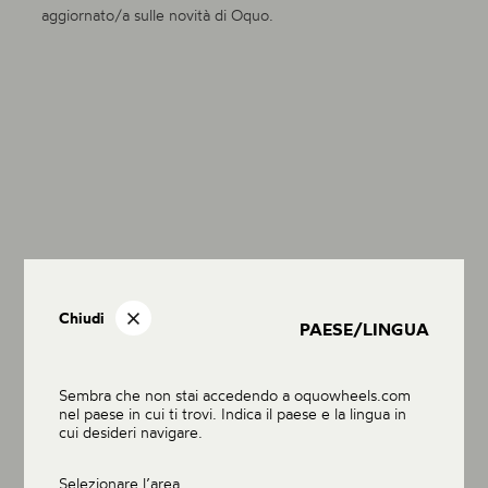
aggiornato/a sulle novità di Oquo.
Chiudi
PAESE/LINGUA
Sembra che non stai accedendo a oquowheels.com
nel paese in cui ti trovi. Indica il paese e la lingua in
cui desideri navigare.
Selezionare l’area