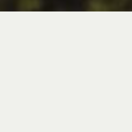
Le ruote delle
mountain bike hanno vita
dura. Devono essere al
tempo stesso leggere e
rigide, offrire sufficiente
flessibilità per accrescere
l'aderenza ed essere in
grado di superare rocce e
cadute.