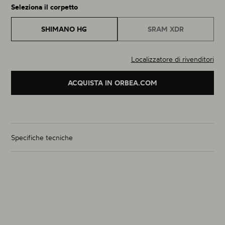
Seleziona il corpetto
SHIMANO HG
SRAM XDR
Localizzatore di rivenditori
ACQUISTA IN ORBEA.COM
Specifiche tecniche
Peso set ruote (g)
1460g
Dimensioni
700C
Materiale
Carbonio