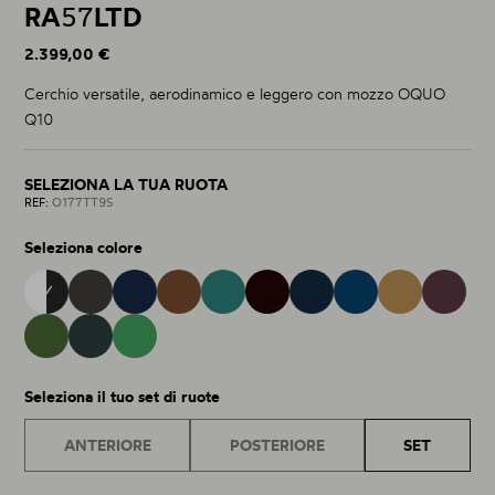
RA
57
LTD
2.399,00 €
Cerchio versatile, aerodinamico e leggero con mozzo OQUO
Q10
SELEZIONA LA TUA RUOTA
REF:
O177TT9S
Seleziona colore
OQUO 9S
MATT - GLOSS 38
METALLIC CINNAMON 28
BURNING ASHES 40
METALLIC NAVY BLUE 15
NOCTILUCA 42
METALLIC JADE 32
COBALT BLUE 43
METALLIC GOL
RACING GREEN MATT 76
ESCAPE GREEN GLOSS 37
MINTALIZED MATT 75
Seleziona il tuo set di ruote
ANTERIORE
POSTERIORE
SET